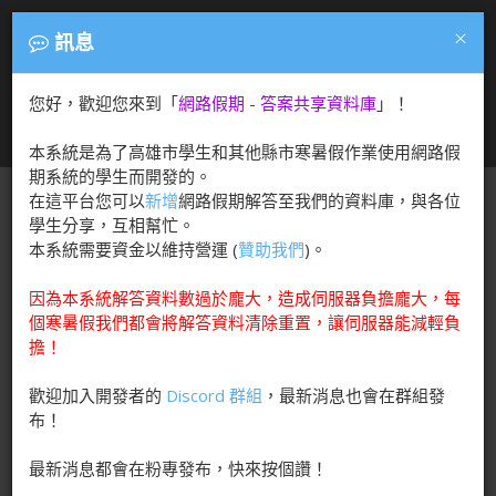
答案共享資料庫
×
訊息
方便您找尋網路假期解答，分享答案！
您好，歡迎您來到「
網路假期 - 答案共享資料庫
」！
T
本系統是為了高雄市學生和其他縣市寒暑假作業使用網路假
o
期系統的學生而開發的。
g
在這平台您可以
新增
網路假期解答至我們的資料庫，與各位
g
學生分享，互相幫忙。
l
本系統需要資金以維持營運 (
贊助我們
)。
e
n
因為本系統解答資料數過於龐大，造成伺服器負擔龐大，每
a
個寒暑假我們都會將解答資料清除重置，讓伺服器能減輕負
v
擔！
i
g
歡迎加入開發者的
Discord 群組
，最新消息也會在群組發
a
布！
t
i
最新消息都會在粉專發布，快來按個讚！
o