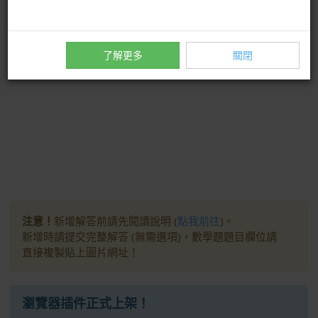
n
了解更多
關閉
注意！
新增解答前請先閱讀說明 (
點我前往
)。
新增時請提交完整解答 (無需選項)，數學題題目欄位請
直接複製貼上圖片網址！
瀏覽器插件正式上架！