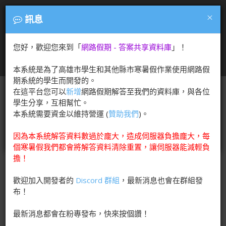
答案共享資料庫
×
×
注意
訊息
方便您找尋網路假期解答，分享答案！
歡迎您來到「
您好，歡迎您來到「
新增解答
網路假期 - 答案共享資料庫
」頁面！
」！
在新增解答前請
務必先閱讀說明
，以免填寫錯格式～
T
本系統是為了高雄市學生和其他縣市寒暑假作業使用網路假
o
期系統的學生而開發的。
g
新增時請提交完整解答 (無需選項)，數學題題目欄位請直接
在這平台您可以
新增
網路假期解答至我們的資料庫，與各位
g
複製貼上圖片網址！
學生分享，互相幫忙。
l
本系統需要資金以維持營運 (
贊助我們
)。
e
n
閱讀說明
關閉
因為本系統解答資料數過於龐大，造成伺服器負擔龐大，每
a
個寒暑假我們都會將解答資料清除重置，讓伺服器能減輕負
v
擔！
i
g
歡迎加入開發者的
Discord 群組
，最新消息也會在群組發
a
布！
t
i
最新消息都會在粉專發布，快來按個讚！
o